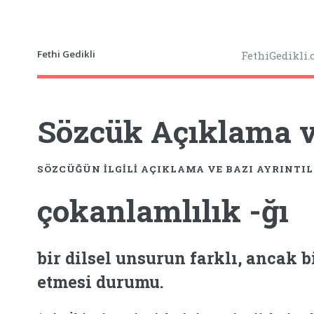
Fethi Gedikli
FethiGedikli
Sözcük Açıklama ve
SÖZCÜĞÜN ILGILI AÇIKLAMA VE BAZI AYRINTI
çokanlamlılık -ğı
bir dilsel unsurun farklı, ancak b
etmesi durumu.