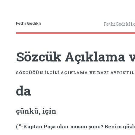
Fethi Gedikli
FethiGedikli
Sözcük Açıklama ve
SÖZCÜĞÜN ILGILI AÇIKLAMA VE BAZI AYRINTI
da
çünkü, için
( "-Kaptan Paşa okur musun şunu? Benim gözler