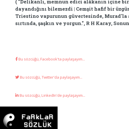
( "Delikanlı, memnun edici alâkanın içine bir
dayandığını bilemezdi | Cemşit hafif bir üzgün
Triestino vapurunun güvertesinde, Murad'la a
sırtında, şaşkın ve yorgun.", R H Karay, Sonun
Bu sözcüğü, Facebook'ta paylaşayım...
Bu sözcüğü, Twitter'da paylaşayım...
Bu sözcüğü, LinkedIn'de paylaşayım...