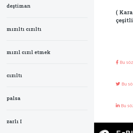
deştiman
( Kara
çeşitl
mızıltı cızıltı
mızıl cızıl etmek
Bu sözc
cızıltı
Bu söz
palsa
Bu söz
zarlı I