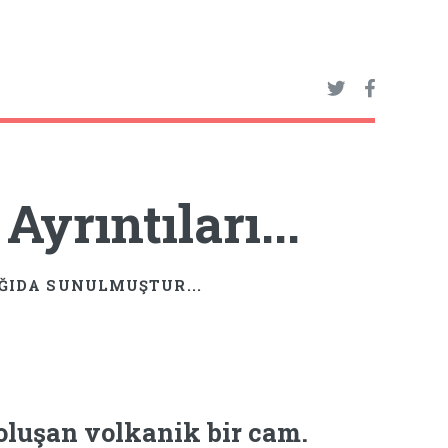
yrıntıları...
AĞIDA SUNULMUŞTUR...
oluşan volkanik bir cam.