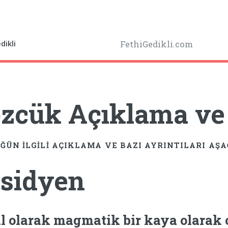
dikli
FethiGedikli.com
zcük Açıklama ve A
ĞÜN ILGILI AÇIKLAMA VE BAZI AYRINTILARI AŞ
sidyen
l olarak magmatik bir kaya olarak 