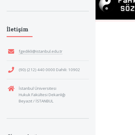
İletişim
fgedikli@istanbul.edu.tr
(90) (212) 440 0000 Dahili: 10902
İstanbul Üniversitesi
Hukuk Fakültesi Dekanlığı
Beyazıt / İSTANBUL