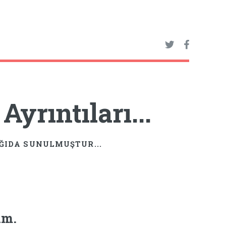
yrıntıları...
AĞIDA SUNULMUŞTUR...
ım.