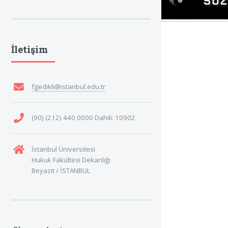
İletişim
fgedikli@istanbul.edu.tr
(90) (212) 440 0000 Dahili: 10902
İstanbul Üniversitesi
Hukuk Fakültesi Dekanlığı
Beyazıt / İSTANBUL