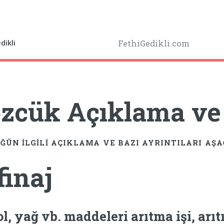
dikli
FethiGedikli.com
zcük Açıklama ve A
ĞÜN ILGILI AÇIKLAMA VE BAZI AYRINTILARI AŞ
finaj
ol, yağ vb. maddeleri arıtma işi, arıt