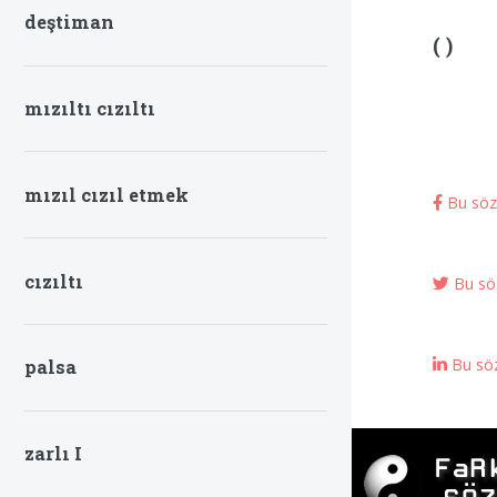
deştiman
( )
mızıltı cızıltı
mızıl cızıl etmek
Bu sözc
cızıltı
Bu söz
Bu söz
palsa
zarlı I